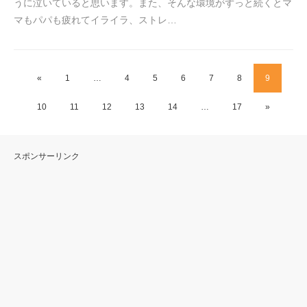
うに泣いていると思います。また、そんな環境がずっと続くとマ
マもパパも疲れてイライラ、ストレ…
«
1
…
4
5
6
7
8
9
10
11
12
13
14
…
17
»
スポンサーリンク