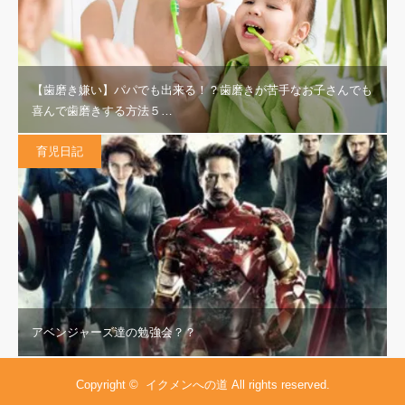
【歯磨き嫌い】パパでも出来る！？歯磨きが苦手なお子さんでも
喜んで歯磨きする方法５…
育児日記
アベンジャーズ達の勉強会？？
Copyright ©
イクメンへの道
All rights reserved.