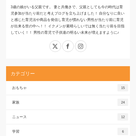
3歳の娘がいる父親です。 妻と共働きで、父親としても今の時代は育
児参加が当たり前だと考えブログを立ち上げました！ 自分なりに良い
と感じた育児法や商品を発信し育児が慣れない男性が当たり前に育児
が出来る世の中へ！！ イクメンが素晴らしいでは無く当たり前を目指
していく！！ 男性の育児で子供達の明るい未来が増えますように♪
X
Facebook
Instagram
カテゴリー
おもちゃ
15
家族
24
ニュース
12
学習
6