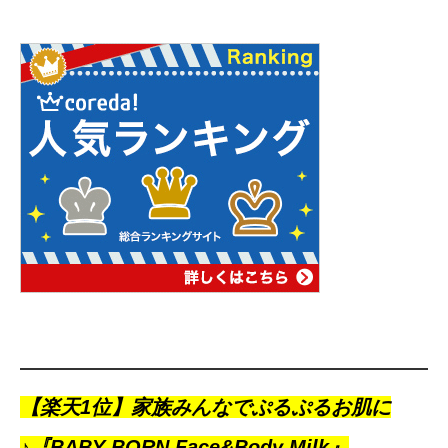
【楽天1位】家族みんなでぷるぷるお肌に
♪『BABY BORN Face&Body Milk』