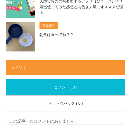
夫婦で育児の共有出来るアプリ【ぴよログ】0~3
歳迄使ってみた感想と共働き夫婦にオススメな理
由！
育児日記
朝食は食べてね？？
コメント
コメント ( 0 )
トラックバック ( 0 )
この記事へのコメントはありません。