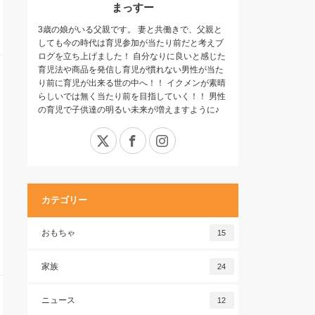
まっすー
3歳の娘がいる父親です。 妻と共働きで、父親と
しても今の時代は育児参加が当たり前だと考えブ
ログを立ち上げました！ 自分なりに良いと感じた
育児法や商品を発信し育児が慣れない男性が当た
り前に育児が出来る世の中へ！！ イクメンが素晴
らしいでは無く当たり前を目指していく！！ 男性
の育児で子供達の明るい未来が増えますように♪
X
Facebook
Instagram
カテゴリー
おもちゃ
15
家族
24
ニュース
12