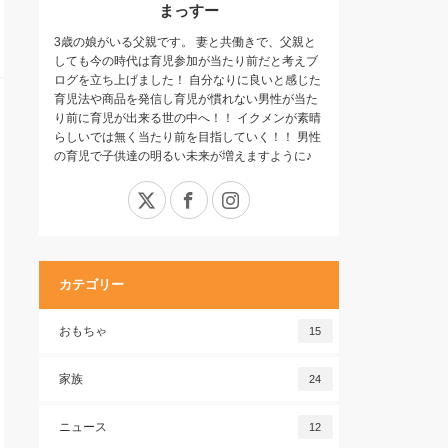
まっすー
3歳の娘がいる父親です。 妻と共働きで、父親と
しても今の時代は育児参加が当たり前だと考えブ
ログを立ち上げました！ 自分なりに良いと感じた
育児法や商品を発信し育児が慣れない男性が当た
り前に育児が出来る世の中へ！！ イクメンが素晴
らしいでは無く当たり前を目指していく！！ 男性
の育児で子供達の明るい未来が増えますように♪
X
Facebook
Instagram
カテゴリー
おもちゃ
15
家族
24
ニュース
12