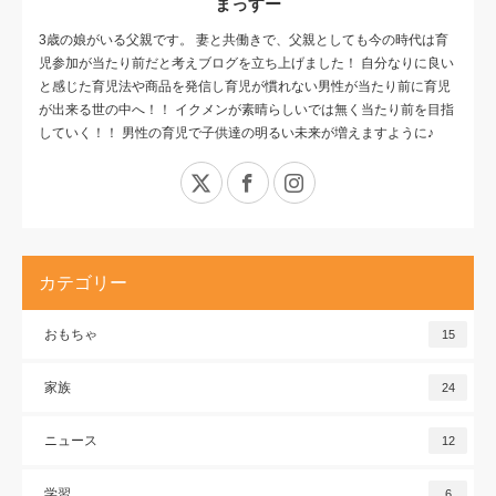
まっすー
3歳の娘がいる父親です。 妻と共働きで、父親としても今の時代は育
児参加が当たり前だと考えブログを立ち上げました！ 自分なりに良い
と感じた育児法や商品を発信し育児が慣れない男性が当たり前に育児
が出来る世の中へ！！ イクメンが素晴らしいでは無く当たり前を目指
していく！！ 男性の育児で子供達の明るい未来が増えますように♪
X
Facebook
Instagram
カテゴリー
おもちゃ
15
家族
24
ニュース
12
学習
6