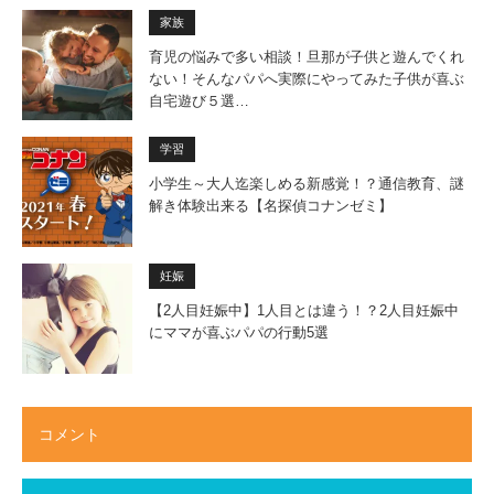
家族
育児の悩みで多い相談！旦那が子供と遊んでくれ
ない！そんなパパへ実際にやってみた子供が喜ぶ
自宅遊び５選…
学習
小学生～大人迄楽しめる新感覚！？通信教育、謎
解き体験出来る【名探偵コナンゼミ】
妊娠
【2人目妊娠中】1人目とは違う！？2人目妊娠中
にママが喜ぶパパの行動5選
コメント