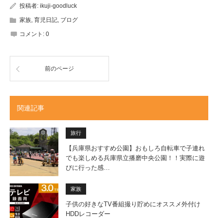
投稿者:
ikuji-goodluck
家族
,
育児日記
,
ブログ
コメント:
0
前のページ
関連記事
旅行
【兵庫県おすすめ公園】おもしろ自転車で子連れ
でも楽しめる兵庫県立播磨中央公園！！実際に遊
びに行った感…
家族
子供の好きなTV番組撮り貯めにオススメ外付け
HDDレコーダー