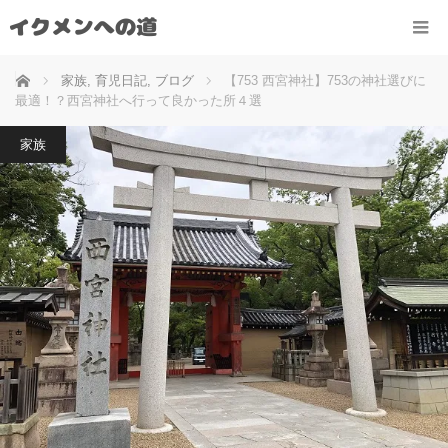
ホーム
家族
,
育児日記
,
ブログ
【753 西宮神社】753の神社選びに
最適！？西宮神社へ行って良かった所４選
家族