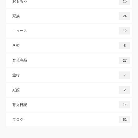
おもちゃ
15
家族
24
ニュース
12
学習
6
育児商品
27
旅行
7
妊娠
2
育児日記
14
ブログ
82