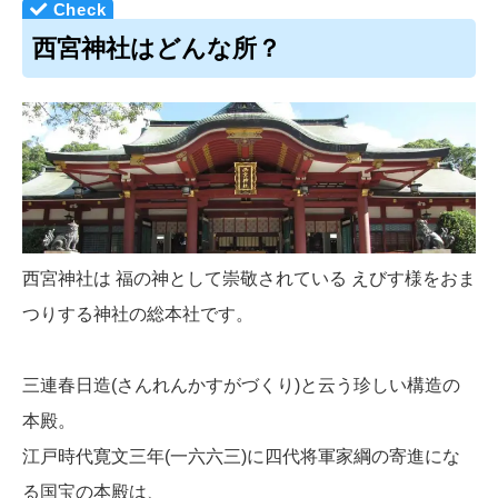
西宮神社はどんな所？
西宮神社は 福の神として崇敬されている えびす様をおま
つりする神社の総本社です。
三連春日造(さんれんかすがづくり)と云う珍しい構造の
本殿。
江戸時代寛文三年(一六六三)に四代将軍家綱の寄進にな
る国宝の本殿は、