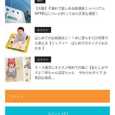
旅行
【大阪】子連れで楽しめる新感覚ミュージアム
NIFREL(ニフレル)行ってみた正直な感想！
おもちゃ
はじめてのお絵描きに！！水に濡らすだけ何度で
も使える【ミッフィー はじめてのスイスイおえ
かき 】
おもちゃ
２～３歳児にオススメ初めての妹に【あたしがマ
マよ♡赤ちゃんぽぽちゃん やわらかタイプ お
世話お道具…
コメント
コメント ( 0 )