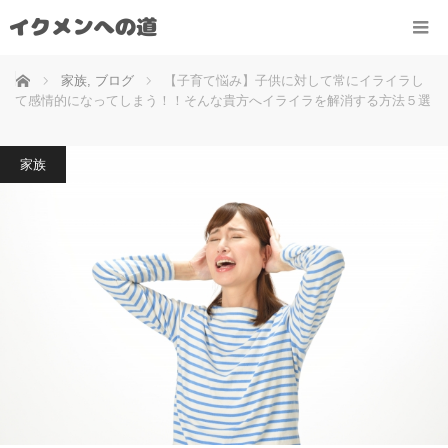
ホーム
家族
,
ブログ
【子育て悩み】子供に対して常にイライラし
て感情的になってしまう！！そんな貴方へイライラを解消する方法５選
家族