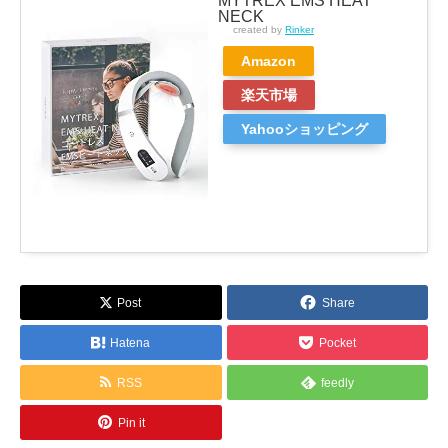
MYTREX EMS HEAT
NECK
created by
Rinker
Amazon
楽天市場
Yahooショッピング
Post
Share
Hatena
Pocket
RSS
feedly
Pin it