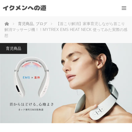
ホーム
育児商品
,
ブログ
【首こり解消】家事育児しながら首こり
解消マッサージ機！！MYTREX EMS HEAT NECK 使ってみた実際の感
想
育児商品